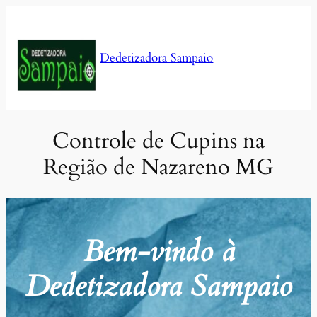
Pular
para
o
Dedetizadora Sampaio
conteúdo
Controle de Cupins na
Região de Nazareno MG
Bem-vindo à
Dedetizadora Sampaio