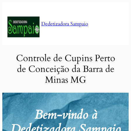
Pular
para
o
Dedetizadora Sampaio
conteúdo
Controle de Cupins Perto
de Conceição da Barra de
Minas MG
Bem-vindo à
Dedetizadora Sampaio