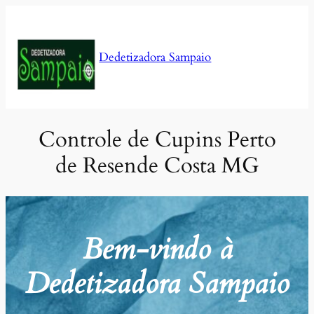
Pular
para
o
Dedetizadora Sampaio
conteúdo
Controle de Cupins Perto
de Resende Costa MG
Bem-vindo à
Dedetizadora Sampaio