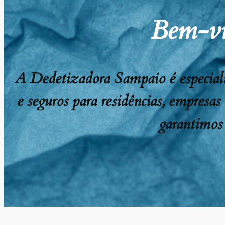
Bem-vi
A Dedetizadora Sampaio é especializ
e seguros para residências, empresas
garantimos 