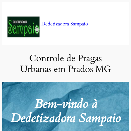
Pular
para
o
Dedetizadora Sampaio
conteúdo
Controle de Pragas
Urbanas em Prados MG
Bem-vindo à
Dedetizadora Sampaio