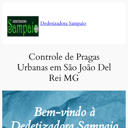
Pular
para
o
Dedetizadora Sampaio
conteúdo
Controle de Pragas
Urbanas em São João Del
Rei MG
Bem-vindo à
Dedetizadora Sampaio