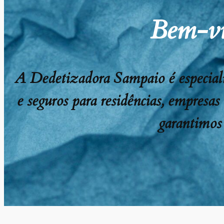
Bem-vi
A Dedetizadora Sampaio é especializ
e seguros para residências, empresas
garantimos 