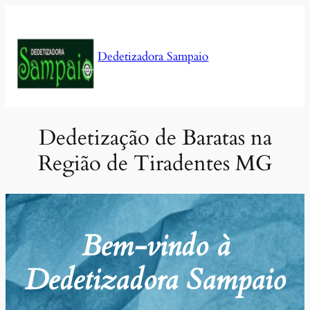
Pular
para
o
Dedetizadora Sampaio
conteúdo
Dedetização de Baratas na
Região de Tiradentes MG
Bem-vindo à
Dedetizadora Sampaio