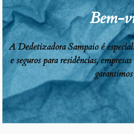
Bem-vi
A Dedetizadora Sampaio é especializ
e seguros para residências, empresas
garantimos 