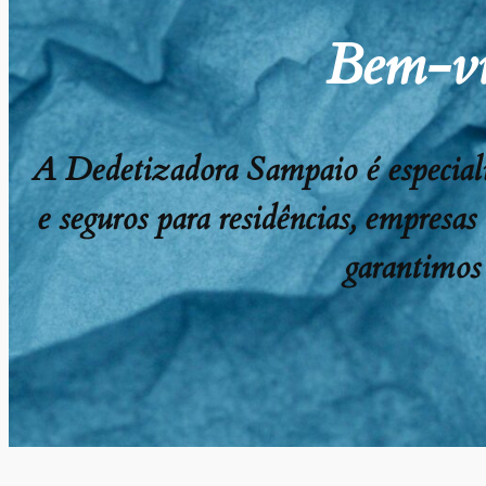
Bem-vi
A Dedetizadora Sampaio é especializ
e seguros para residências, empresas
garantimos 