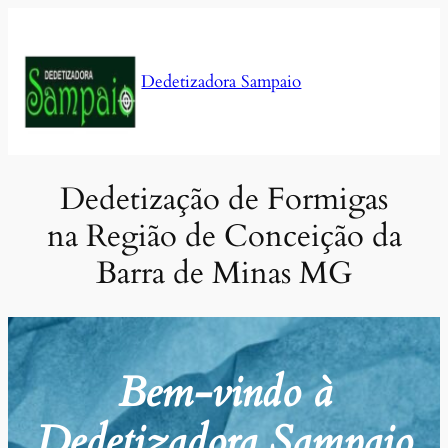
Pular
para
o
Dedetizadora Sampaio
conteúdo
Dedetização de Formigas
na Região de Conceição da
Barra de Minas MG
Bem-vindo à
Dedetizadora Sampaio