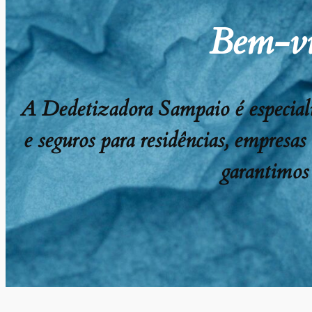
Bem-vi
A Dedetizadora Sampaio é especializ
e seguros para residências, empresas
garantimos 