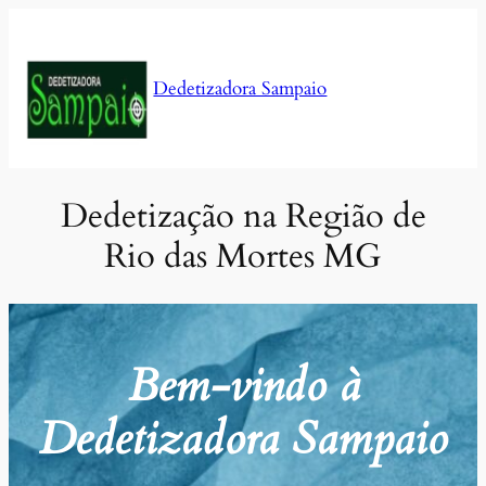
Pular
para
o
Dedetizadora Sampaio
conteúdo
Dedetização na Região de
Rio das Mortes MG
Bem-vindo à
Dedetizadora Sampaio