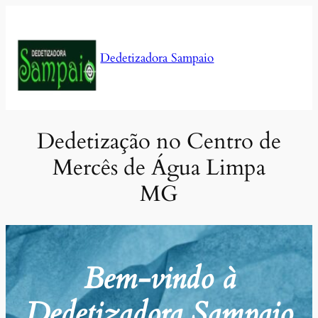
Pular
para
o
Dedetizadora Sampaio
conteúdo
Dedetização no Centro de
Mercês de Água Limpa
MG
Bem-vindo à
Dedetizadora Sampaio