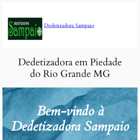
Pular
para
o
Dedetizadora Sampaio
conteúdo
Dedetizadora em Piedade
do Rio Grande MG
Bem-vindo à
Dedetizadora Sampaio