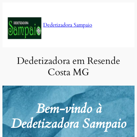
Pular
para
o
Dedetizadora Sampaio
conteúdo
Dedetizadora em Resende
Costa MG
Bem-vindo à
Dedetizadora Sampaio