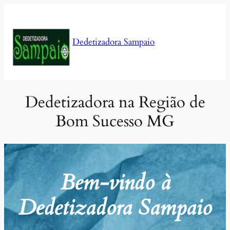
Pular
para
o
Dedetizadora Sampaio
conteúdo
Dedetizadora na Região de
Bom Sucesso MG
Bem-vindo à
Dedetizadora Sampaio