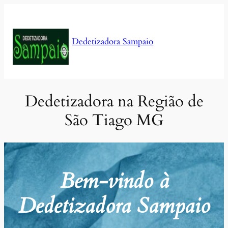
Pular
para
o
Dedetizadora Sampaio
conteúdo
Dedetizadora na Região de
São Tiago MG
Bem-vindo à
Dedetizadora Sampaio