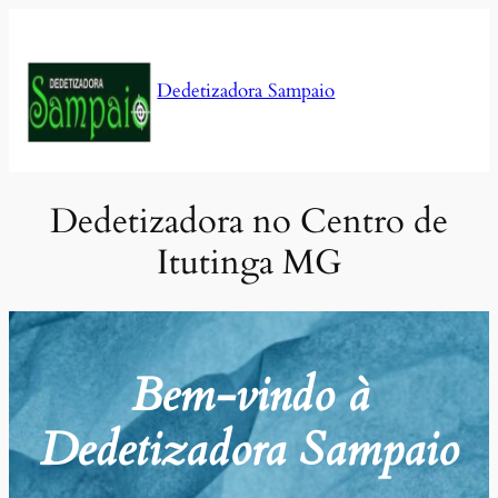
Pular
para
o
Dedetizadora Sampaio
conteúdo
Dedetizadora no Centro de
Itutinga MG
Bem-vindo à
Dedetizadora Sampaio