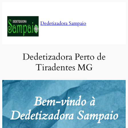
Pular
para
o
Dedetizadora Sampaio
conteúdo
Dedetizadora Perto de
Tiradentes MG
Bem-vindo à
Dedetizadora Sampaio