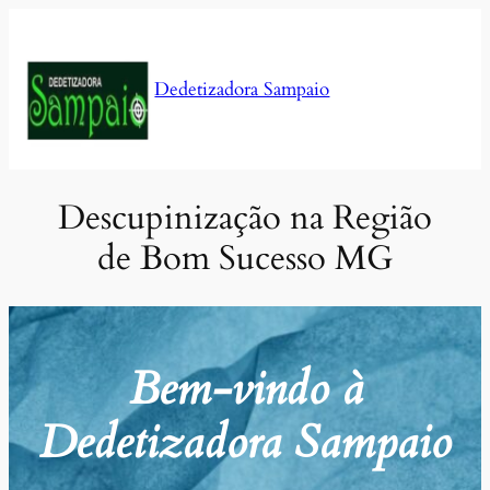
Pular
para
o
Dedetizadora Sampaio
conteúdo
Descupinização na Região
de Bom Sucesso MG
Bem-vindo à
Dedetizadora Sampaio