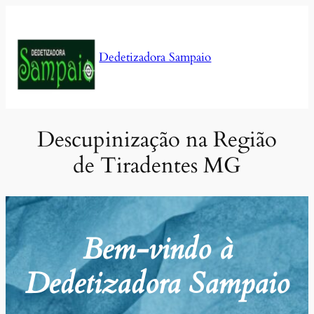
Pular
para
o
Dedetizadora Sampaio
conteúdo
Descupinização na Região
de Tiradentes MG
Bem-vindo à
Dedetizadora Sampaio