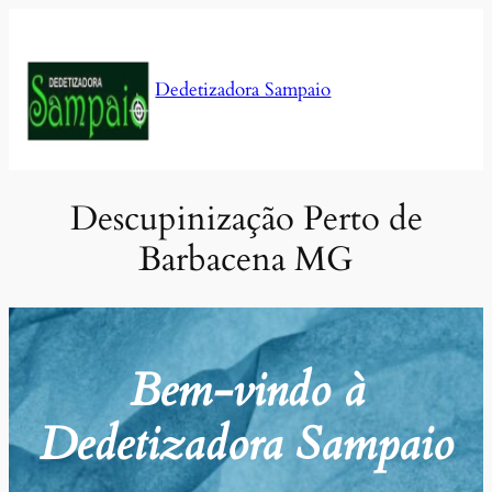
Pular
para
o
Dedetizadora Sampaio
conteúdo
Descupinização Perto de
Barbacena MG
Bem-vindo à
Dedetizadora Sampaio