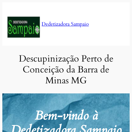
Pular
para
o
Dedetizadora Sampaio
conteúdo
Descupinização Perto de
Conceição da Barra de
Minas MG
Bem-vindo à
Dedetizadora Sampaio