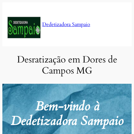
Pular
para
o
Dedetizadora Sampaio
conteúdo
Desratização em Dores de
Campos MG
Bem-vindo à
Dedetizadora Sampaio