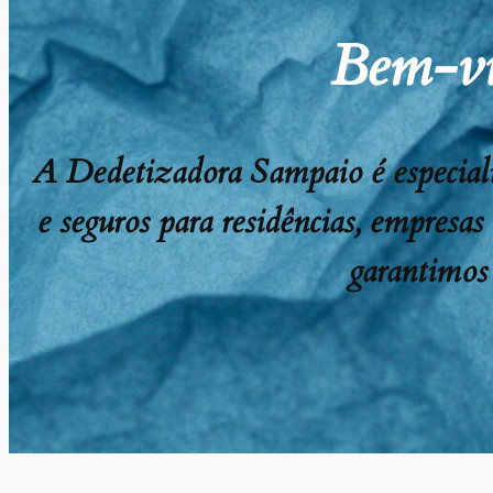
Bem-vi
A Dedetizadora Sampaio é especializ
e seguros para residências, empresas
garantimos 