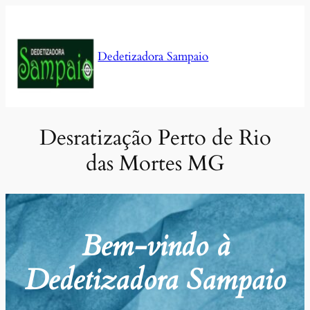
Pular
para
o
Dedetizadora Sampaio
conteúdo
Desratização Perto de Rio
das Mortes MG
Bem-vindo à
Dedetizadora Sampaio