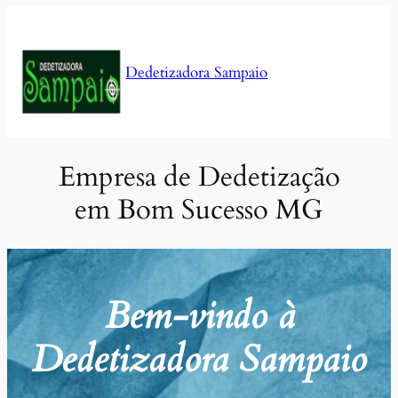
Pular
para
o
Dedetizadora Sampaio
conteúdo
Empresa de Dedetização
em Bom Sucesso MG
Bem-vindo à
Dedetizadora Sampaio