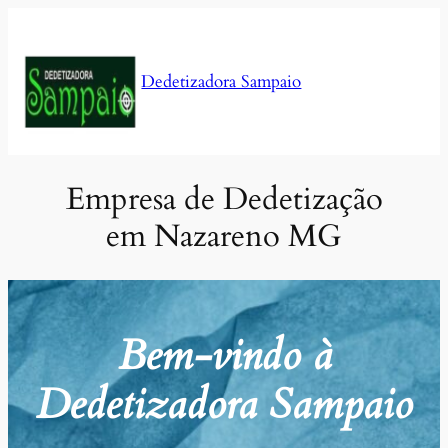
Pular
para
o
Dedetizadora Sampaio
conteúdo
Empresa de Dedetização
em Nazareno MG
Bem-vindo à
Dedetizadora Sampaio