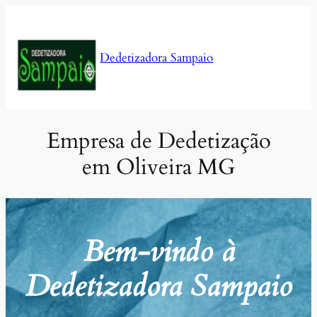
Pular
para
o
Dedetizadora Sampaio
conteúdo
Empresa de Dedetização
em Oliveira MG
Bem-vindo à
Dedetizadora Sampaio