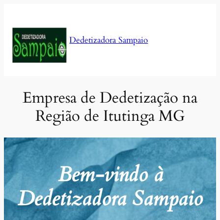
Pular
para
o
Dedetizadora Sampaio
conteúdo
Empresa de Dedetização na
Região de Itutinga MG
Bem-vindo à
Dedetizadora Sampaio