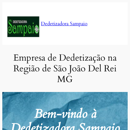
Pular
para
o
Dedetizadora Sampaio
conteúdo
Empresa de Dedetização na
Região de São João Del Rei
MG
Bem-vindo à
Dedetizadora Sampaio