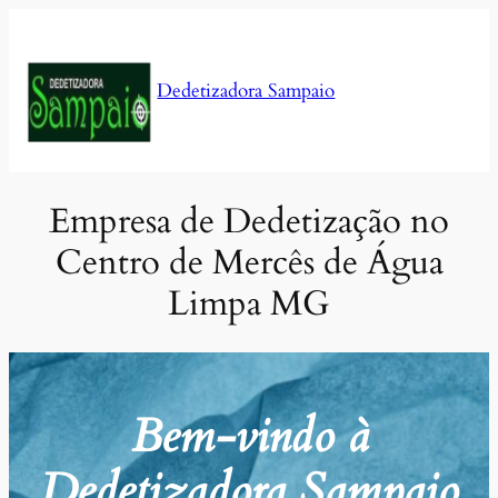
Pular
para
o
Dedetizadora Sampaio
conteúdo
Empresa de Dedetização no
Centro de Mercês de Água
Limpa MG
Bem-vindo à
Dedetizadora Sampaio