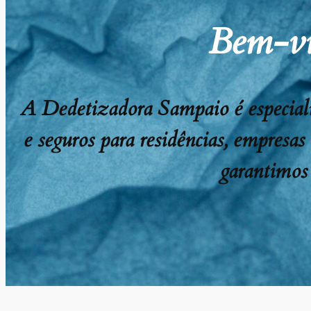
Bem-vi
A Dedetizadora Sampaio é especializ
e seguros para residências, empresas
garantimos 