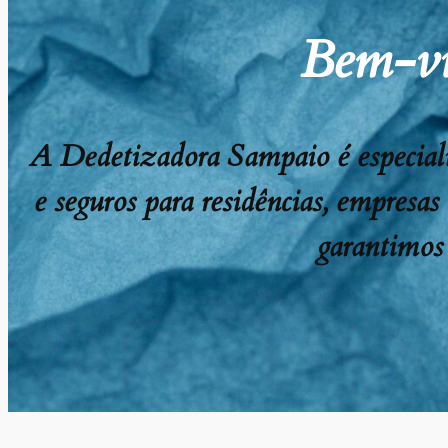
Bem-vi
A Dedetizadora Sampaio é especializ
e seguros para residências, empresas
garantimos 